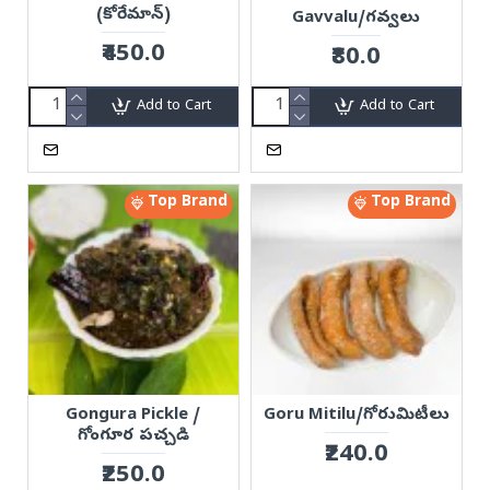
(కోరేమాన్)
Gavvalu/గవ్వలు
₹450.0
₹80.0
Add to Cart
Add to Cart
Top Brand
Top Brand
Gongura Pickle /
Goru Mitilu/గోరుమిటీలు
గోంగూర పచ్చడి
₹240.0
₹250.0