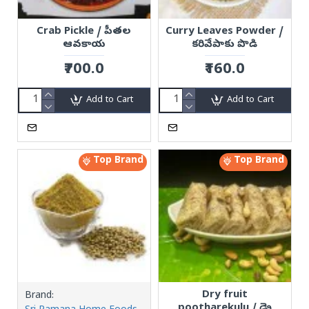
Crab Pickle / పీతల
Curry Leaves Powder /
ఆవకాయ
కరివేపాకు పొడి
₹700.0
₹160.0
Add to Cart
Add to Cart
Top Brand
Top Brand
Dry fruit
Brand:
pootharekulu / డ్రై