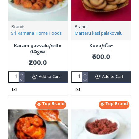
Brand:
Brand:
Sri Ramana Home Foods
Marteru kasi palakovalu
Karam gavvalu/కారం
Kova/కోవా
గవ్వలు
₹600.0
₹200.0
Add to Cart
Add to Cart
Top Brand
Top Brand