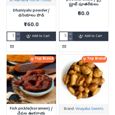
Sri Ramana Home Foods
ఫ్రూట్ పూతరేకులు
Dhaniyalu powder/
₹60.0
ధనియాలు పొడి
₹160.0
Add to Cart
Add to Cart
Top Brand
Top Brand
Fish pickle(koramen) /
Brand:
Vinayaka Sweets
చేపల ఊరగాయ