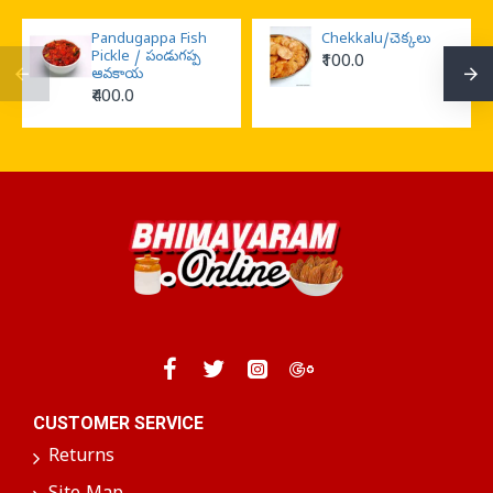
Pandugappa Fish
Chekkalu/చెక్కలు
Pickle / పండుగప్ప
₹100.0
ఆవకాయ
₹400.0
CUSTOMER SERVICE
Returns