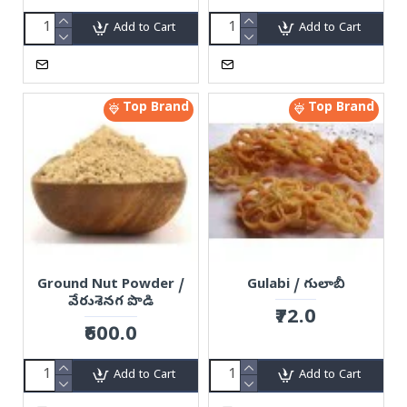
Add to Cart
Add to Cart
Top Brand
Top Brand
Ground Nut Powder /
Gulabi / గులాబీ
వేరుశెనగ పొడి
₹72.0
₹600.0
Add to Cart
Add to Cart