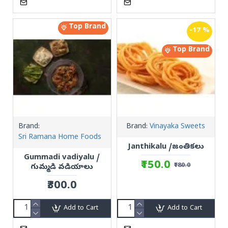
Top Brand
-17 %
Top Brand
Brand:
Brand:
Vinayaka Sweets
Sri Ramana Home Foods
Janthikalu /జంతికలు
Gummadi vadiyalu /
₹150.0
₹180.0
గుమ్మడి వడియాలు
₹300.0
Add to Cart
Add to Cart