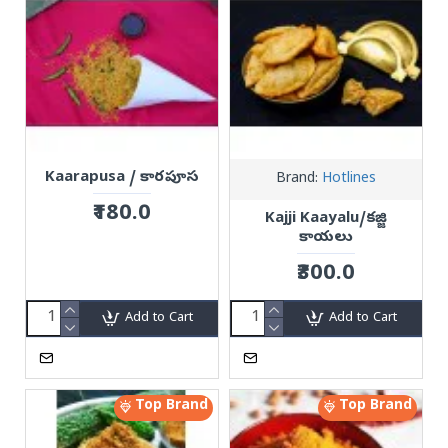
Kaarapusa / కారపూస
Brand:
Hotlines
₹180.0
Kajji Kaayalu/కజ్జి
కాయలు
₹300.0
Add to Cart
Add to Cart
Top Brand
Top Brand